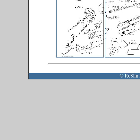
© ReSim 